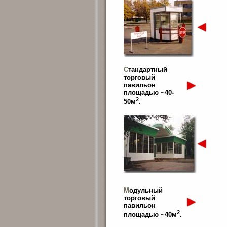
С
тандартный
торговый
павильон
площадью ~40-
2
50м
.
М
одульный
торговый
павильон
2
площадью ~40м
.