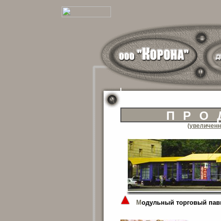
ПРО
(увеличенн
М
одульный торговый па